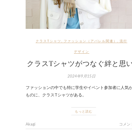
クラスTシャツ
,
ファッション（アパレル関連）
,
流行
デザイン
クラスTシャツがつなぐ絆と思
2024年9月15日
ファッションの中でも特に学生やイベント参加者に人気
ものに、クラスTシャツがある。
もっと読む
Akagi
コメン