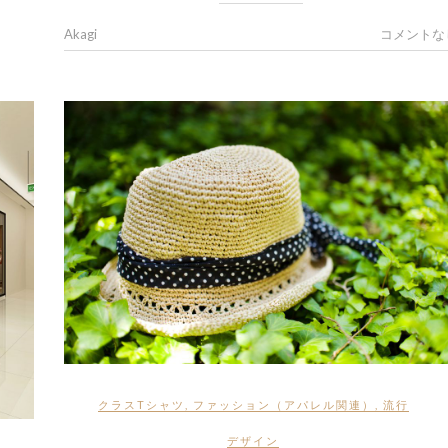
Akagi
コメントな
クラスTシャツ
,
ファッション（アパレル関連）
,
流行
デザイン