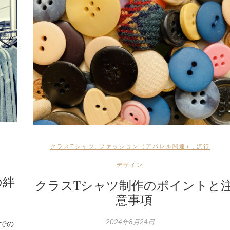
クラスTシャツ
,
ファッション（アパレル関連）
,
流行
デザイン
の絆
クラスTシャツ制作のポイントと
意事項
2024年8月24日
での