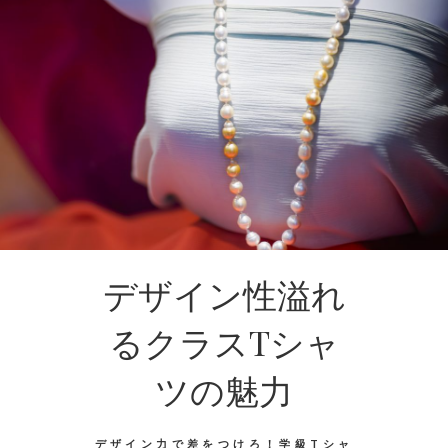
デザイン性溢れ
るクラスTシャ
ツの魅力
デザイン力で差をつけろ！学級Tシャ