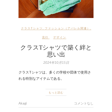
クラスTシャツ
,
ファッション（アパレル関連）
,
流行
デザイン
クラスTシャツで築く絆と
思い出
2024年10月15日
クラスTシャツは、多くの学校や団体で使用さ
れる特別なアイテムである。
もっと読む
Akagi
コメントなし