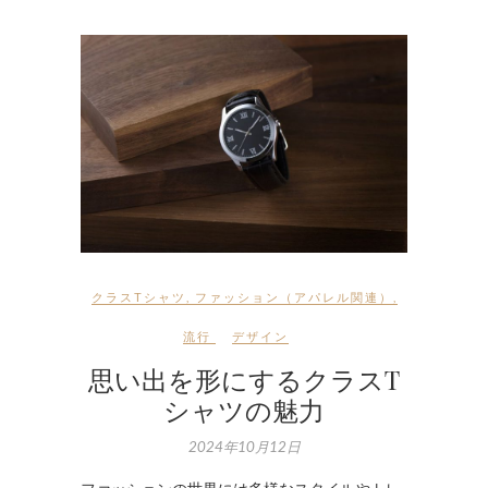
クラスTシャツ
,
ファッション（アパレル関連）
,
流行
デザイン
思い出を形にするクラスT
シャツの魅力
2024年10月12日