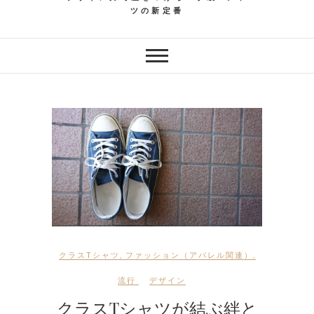
ツの新定番
クラスTシャツ
,
ファッション（アパレル関連）
,
流行
デザイン
クラスTシャツが結ぶ絆と