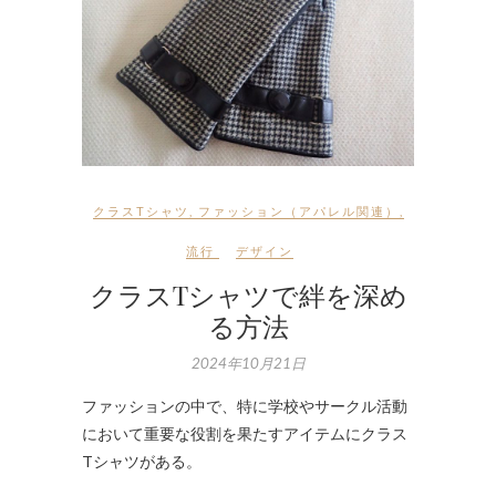
クラスTシャツ
,
ファッション（アパレル関連）
,
流行
デザイン
クラスTシャツで絆を深め
る方法
2024年10月21日
ファッションの中で、特に学校やサークル活動
において重要な役割を果たすアイテムにクラス
Tシャツがある。