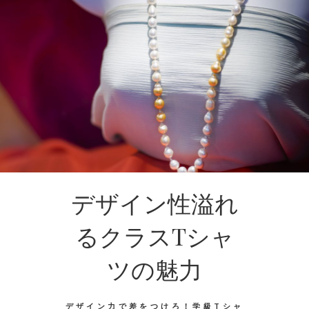
デザイン性溢れ
るクラスTシャ
ツの魅力
デザイン力で差をつけろ！学級Tシャ