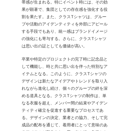
帯感が生まれる。特にイベント時には、その効
果が顕著で、集団としての存在感を強化する役
割を果たす。また、クラスTシャツは、グルー
プや活動のアイデンティティを外部にアピール
する手段でもあり、統一感はブランドイメージ
の強化にも寄与する。さらに、クラスTシャツ
は思い出の証としても価値が高い。
卒業や特定のプロジェクトの完了時に記念品と
して機能し、時と共に思い出を伴った特別なア
イテムとなる。このように、クラスTシャツの
デザインは新たなアイデアやトレンドを取り入
れながら進化し続け、個々のグループの絆を深
める道具となる。クラスTシャツの制作は、単
なる衣服を超え、メンバー間の結束やアイデン
ティティ確立を促進する重要なプロセスであ
る。デザインの決定、業者との協力、そして完
成品の配布を通じて、着用者にとって意味のあ